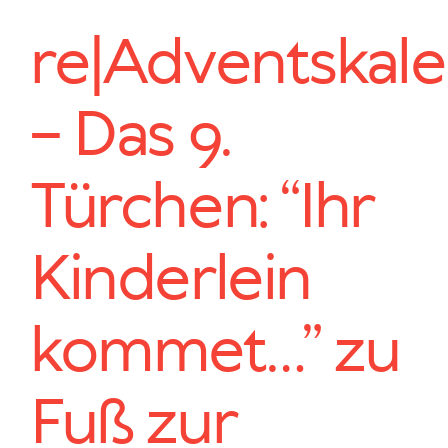
re|Adventskal
– Das 9.
Türchen: “Ihr
Kinderlein
kommet…” zu
Fuß zur