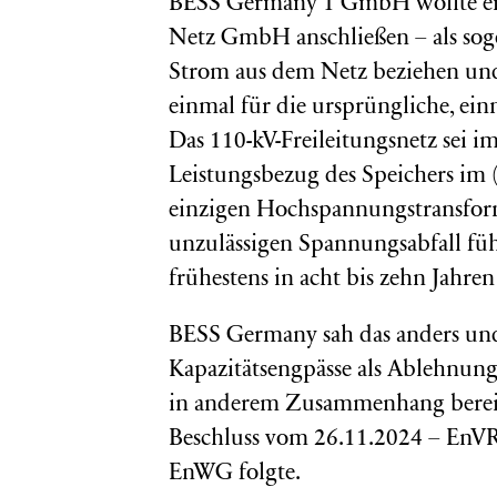
BESS Germany 1 GmbH wollte eine
Netz GmbH anschließen – als soge
Strom aus dem Netz beziehen und 
einmal für die ursprüngliche, ein
Das 110-kV-Freileitungsnetz sei im
Leistungsbezug des Speichers im 
einzigen Hochspannungstransfo
unzulässigen Spannungsabfall fü
frühestens in acht bis zehn Jahren 
BESS Germany sah das anders und 
Kapazitätsengpässe als Ablehnun
in anderem Zusammenhang bereits
Beschluss vom 26.11.2024 – EnVR
EnWG folgte.