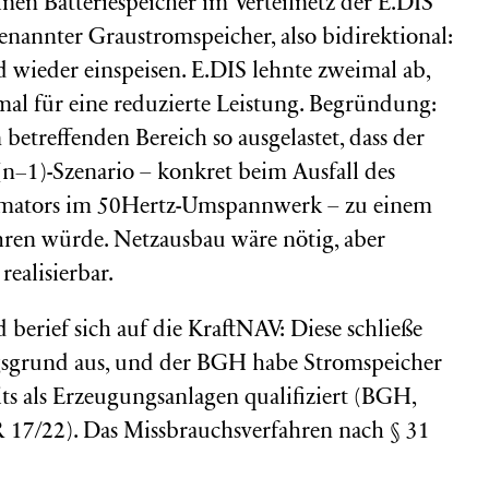
n Batteriespeicher im Verteilnetz der E.DIS
nannter Graustromspeicher, also bidirektional:
wieder einspeisen. E.DIS lehnte zweimal ab,
mal für eine reduzierte Leistung. Begründung:
 betreffenden Bereich so ausgelastet, dass der
(n−1)-Szenario – konkret beim Ausfall des
rmators im 50Hertz-Umspannwerk – zu einem
hren würde. Netzausbau wäre nötig, aber
realisierbar.
berief sich auf die KraftNAV: Diese schließe
gsgrund aus, und der BGH habe Stromspeicher
 als Erzeugungsanlagen qualifiziert (BGH,
 17/22). Das Missbrauchsverfahren nach § 31